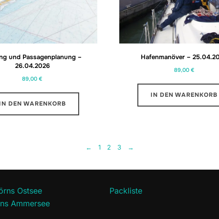
ing und Passagenplanung –
Hafenmanöver – 25.04.2
26.04.2026
89,00
€
89,00
€
IN DEN WARENKORB
IN DEN WARENKORB
←
1
2
3
→
törns Ostsee
Packliste
örns Ammersee