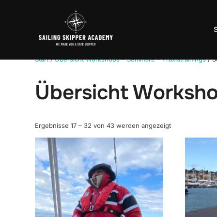
Zum
Inhalt
springen
Start
/
Übersicht Workshops – Seminare – Praxistrainings
/ S
Übersicht Worksho
Ergebnisse 17 – 32 von 43 werden angezeigt