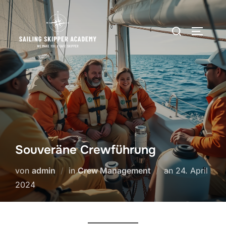
Zum
Inhalt
Suchen
SEITEN
springen
nach:
Souveräne Crewführung
Veröffentlicht
von
admin
in
Crew Management
an
24. April
am
2024