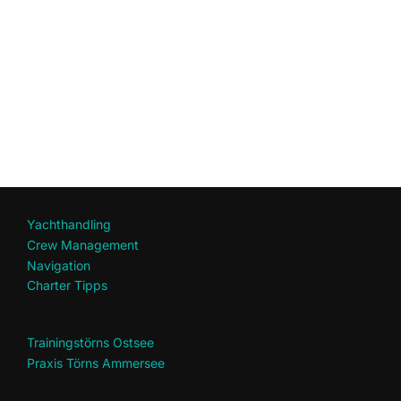
Yachthandling
Crew Management
Navigation
Charter Tipps
Trainingstörns Ostsee
Praxis Törns Ammersee