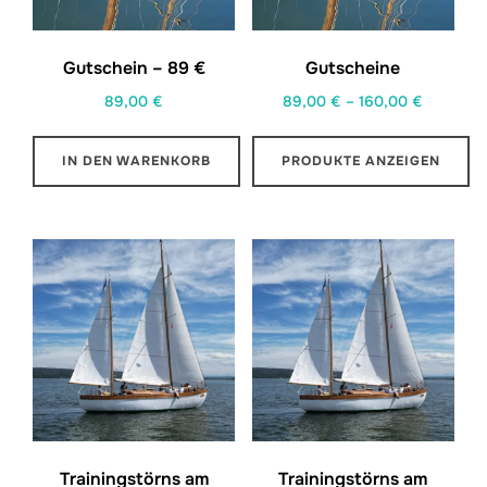
Gutschein – 89 €
Gutscheine
Preisspa
89,00
€
89,00
€
–
160,00
€
89,00 €
bis
IN DEN WARENKORB
PRODUKTE ANZEIGEN
160,00 €
Trainingstörns am
Trainingstörns am