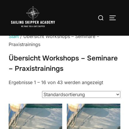
Zum
Inhalt
Suchen
SEITEN
springen
nach:
Start
/ Übersicht Workshops – Seminare –
Praxistrainings
Übersicht Workshops – Seminare
– Praxistrainings
Ergebnisse 1 – 16 von 43 werden angezeigt