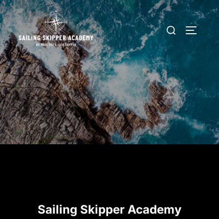
Zum
Inhalt
Suchen
SEITEN
springen
nach:
Sailing Skipper Academy