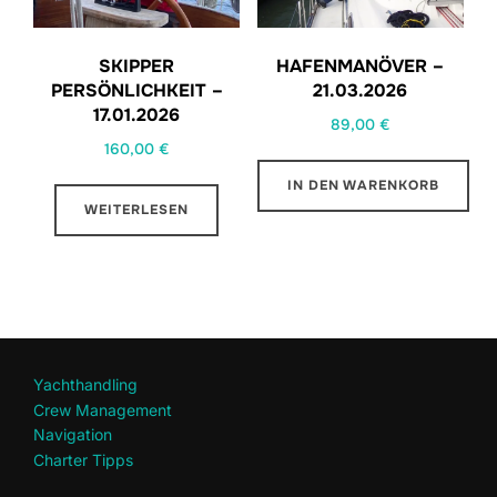
SKIPPER
HAFENMANÖVER –
PERSÖNLICHKEIT –
21.03.2026
17.01.2026
89,00
€
160,00
€
IN DEN WARENKORB
WEITERLESEN
Yachthandling
Crew Management
Navigation
Charter Tipps