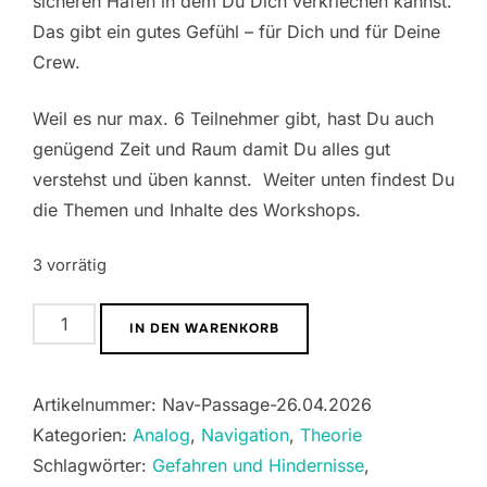
sicheren Hafen in dem Du Dich verkriechen kannst.
Das gibt ein gutes Gefühl – für Dich und für Deine
Crew.
Weil es nur max. 6 Teilnehmer gibt, hast Du auch
genügend Zeit und Raum damit Du alles gut
verstehst und üben kannst. Weiter unten findest Du
die Themen und Inhalte des Workshops.
3 vorrätig
Routing
IN DEN WARENKORB
und
Passagenplanung
Artikelnummer:
Nav-Passage-26.04.2026
-
Kategorien:
Analog
,
Navigation
,
Theorie
26.04.2026
Schlagwörter:
Gefahren und Hindernisse
,
Menge