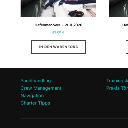
Hafenmanöver – 21.11.2026
Ha
89,00
€
IN DEN WARENKORB
Yachthandling
Trainings
Crew Management
Praxis T
Navigation
Charter Tipps