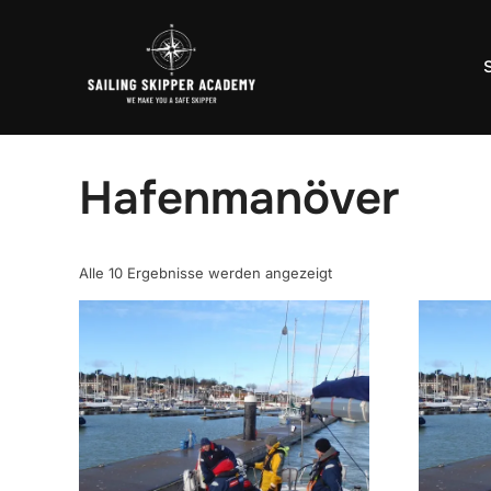
Zum
Inhalt
springen
Start
/
Übersicht Workshops – Seminare – Praxistrainings
/ P
Hafenmanöver
Alle 10 Ergebnisse werden angezeigt