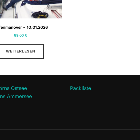
fenmanöver – 10.01.2026
89,00
€
WEITERLESEN
törns Ostsee
Packliste
örns Ammersee