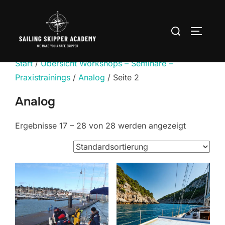
Zum
Inhalt
Suchen
SEITEN
springen
nach:
Start
/
Übersicht Workshops – Seminare –
Praxistrainings
/
Analog
/ Seite 2
Analog
Ergebnisse 17 – 28 von 28 werden angezeigt