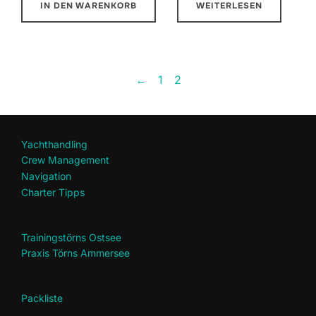
IN DEN WARENKORB
WEITERLESEN
←
1
2
Yachthandling
Crew Management
Navigation
Charter Tipps
Trainingstörns Ostsee
Praxis Törns Ammersee
Packliste